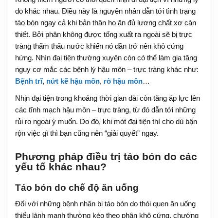
do khác nhau. Điều này là nguyên nhân dẫn tới tình trạng
táo bón ngay cả khi bản thân họ ăn đủ lượng chất xơ càn
thiết. Bởi phân không được tống xuất ra ngoài sẽ bị trực
tràng thẩm thấu nước khiến nó dần trở nên khô cứng
hứng. Nhìn đại tiện thường xuyên còn có thể làm gia tăng
nguy cơ mắc các bệnh lý hậu môn – trực tràng khác như:
Bệnh trĩ
,
nứt kẽ hậu môn
,
rò hậu môn
…
Nhịn đại tiện trong khoảng thời gian dài còn tăng áp lực lên
các tĩnh mạch hậu môn – trực tràng, từ đó dẫn tới những
rủi ro ngoài ý muốn. Do đó, khi mót đại tiện thì cho dù bận
rộn việc gì thì bạn cũng nên “giải quyết” ngay.
Phương pháp điều trị táo bón do các
yếu tố khác nhau?
Táo bón do chế độ ăn uống
Đối với những bệnh nhân bị táo bón do thói quen ăn uống
thiếu lành mạnh thường kéo theo phân khô cứng, chướng