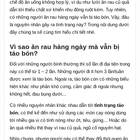
chế độ ăn uống không hợp lý, ví dụ như lười ăn rau củ quả
dẫn tới thiếu chất xơ khiến nhu động ruột kém. Tuy nhiên,
có những người ăn rau hàng ngày vẫn bị táo bón. Vậy, đâu
là nguyên nhân gây ra tình trạng này? Trong nội dung dưới
đây chúng ta sẽ cùng tìm hiểu chi tiết nhé.
Vì sao ăn rau hàng ngày mà vẫn bị
táo bón?
Đối với những người bình thường thì số lần đi đại tiện trong
này có thể từ 1 – 2 lần. Những người đi ít hơn 3 lần/tuần
được xem là táo bón. Ngoài ra, táo bón còn có những biểu
hiện khác như phân khô cứng, cảm giác đi ngoài nhưng
không hết, đau bụng dưới…
Có nhiều nguyên nhân khác nhau dẫn tới
tình trạng táo
bón
, có thể kể đến như sử dụng các món cay nóng dùng
tới nhiều gia vị có tính nóng như ớt, tiêu, gừng… Hoặc do
ăn quá nhiều thịt thay vì rau củ quả, ngũ cố nguyên hạt.
Nhìn chung, nhưng người này có thể thay đổi thói quen ăn