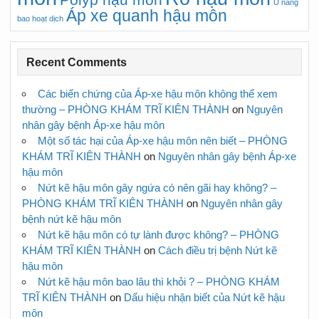
Polyp hậu môn
U nang
Áp xe quanh hậu môn
bao hoạt dịch
Recent Comments
Các biến chứng của Áp-xe hậu môn không thể xem
thường – PHÒNG KHÁM TRĨ KIÊN THÀNH
on
Nguyên
nhân gây bệnh Áp-xe hậu môn
Một số tác hại của Áp-xe hậu môn nên biết – PHÒNG
KHÁM TRĨ KIÊN THÀNH
on
Nguyên nhân gây bệnh Áp-xe
hậu môn
Nứt kẽ hậu môn gây ngứa có nên gãi hay không? –
PHÒNG KHÁM TRĨ KIÊN THÀNH
on
Nguyên nhân gây
bệnh nứt kẽ hậu môn
Nứt kẽ hậu môn có tự lành được không? – PHÒNG
KHÁM TRĨ KIÊN THÀNH
on
Cách điều trị bệnh Nứt kẽ
hậu môn
Nứt kẽ hậu môn bao lâu thì khỏi ? – PHÒNG KHÁM
TRĨ KIÊN THÀNH
on
Dấu hiệu nhận biết của Nứt kẽ hậu
môn