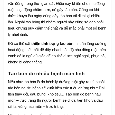
vận động trong thời gian dài. Điều này khiến cho nhu động
ruột hoạt động chậm hơn, dễ gây táo bón. Cũng có khi
thức khuya lâu ngày cũng gây táo bón tái đi tái lại nhiều
lần. Ngoài táo bóng thì nhóm người này cũng sẽ gặp phải
triệu chứng suy giảm thể chất và dễ mắc phải một số bệnh
lý nhất định.
Để có thể
cải thiện tình trạng táo bón
thì cần tăng cường
hoạt động thể chất để đẩy nhanh tốc độ nhu động ruột, bên
cạnh đó là ngủ đủ giấc để cơ thể được nghỉ ngơi, phục hồi,
không bị căng thẳng.
Táo bón do nhiều bệnh mãn tính
Nếu như táo bón là do bệnh lý đường ruột gây ra thì ngoài
táo bón người bệnh sẽ xuất hiện các triệu chứng như: Đại
tiện thay đổi, đau bụng, khó tiêu… Táo bón do bệnh hậu
môn – trực tràng thì người bệnh sẽ đi đại tiện khó và đau
rát tại vùng hậu môn – trực tràng.