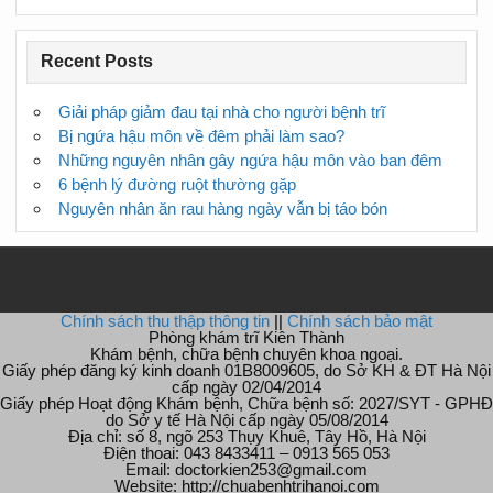
Recent Posts
Giải pháp giảm đau tại nhà cho người bệnh trĩ
Bị ngứa hậu môn về đêm phải làm sao?
Những nguyên nhân gây ngứa hậu môn vào ban đêm
6 bệnh lý đường ruột thường gặp
Nguyên nhân ăn rau hàng ngày vẫn bị táo bón
Chính sách thu thập thông tin
||
Chính sách bảo mật
Phòng khám trĩ Kiên Thành
Khám bệnh, chữa bệnh chuyên khoa ngoại.
Giấy phép đăng ký kinh doanh 01B8009605, do Sở KH & ĐT Hà Nội
cấp ngày 02/04/2014
Giấy phép Hoạt động Khám bệnh, Chữa bệnh số: 2027/SYT - GPHĐ
do Sở y tế Hà Nội cấp ngày 05/08/2014
Địa chỉ: số 8, ngõ 253 Thụy Khuê, Tây Hồ, Hà Nội
Điện thoai: 043 8433411 – 0913 565 053
Email: doctorkien253@gmail.com
Website: http://chuabenhtrihanoi.com