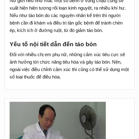
Nữ giới nếu như mắc một số bệnh ở vùng chậu cũng sẽ
xuất hiện hiện tượng rối loạn kinh nguyệt, ra nhiều khí hư.
Nếu như táo bón do các nguyên nhân kể trên thì người
bệnh cần đi khám và điều trị tận gốc bệnh để tránh chèn
ép, kích ích ở đường ruột, từ đó giảm táo bón.
Yếu tố nội tiết dẫn đến táo bón
Đối với nhiều chị em phụ nữ, những cảm xúc tiêu cực sẽ
ảnh hưởng tới chức năng tiêu hóa và gây táo bón. Nên,
ngoài việc điều chỉnh cảm xúc thì cũng có thể sử dụng một
số loại thuốc để điều hòa.