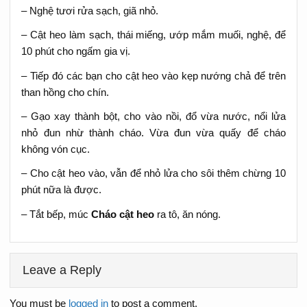
– Nghệ tươi rửa sạch, giã nhỏ.
– Cật heo làm sạch, thái miếng, ướp mắm muối, nghệ, để
10 phút cho ngấm gia vị.
– Tiếp đó các bạn cho cật heo vào kẹp nướng chả để trên
than hồng cho chín.
– Gạo xay thành bột, cho vào nồi, đổ vừa nước, nổi lửa
nhỏ đun nhừ thành cháo. Vừa đun vừa quấy để cháo
không vón cục.
– Cho cật heo vào, vẫn để nhỏ lửa cho sôi thêm chừng 10
phút nữa là được.
– Tắt bếp, múc
Cháo cật heo
ra tô, ăn nóng.
Leave a Reply
You must be
logged in
to post a comment.