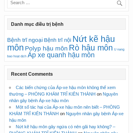
Danh mục điều trị bệnh
Nứt kẽ hậu
Bệnh trĩ ngoại
Bệnh trĩ nội
môn
Rò hậu môn
Polyp hậu môn
U nang
Áp xe quanh hậu môn
bao hoạt dịch
Recent Comments
Các biến chứng của Áp-xe hậu môn không thể xem
thường – PHÒNG KHÁM TRĨ KIÊN THÀNH
on
Nguyên
nhân gây bệnh Áp-xe hậu môn
Một số tác hại của Áp-xe hậu môn nên biết – PHÒNG
KHÁM TRĨ KIÊN THÀNH
on
Nguyên nhân gây bệnh Áp-xe
hậu môn
Nứt kẽ hậu môn gây ngứa có nên gãi hay không? –