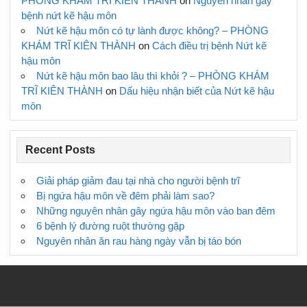
PHÒNG KHÁM TRĨ KIÊN THÀNH
on
Nguyên nhân gây
bệnh nứt kẽ hậu môn
Nứt kẽ hậu môn có tự lành được không? – PHÒNG
KHÁM TRĨ KIÊN THÀNH
on
Cách điều trị bệnh Nứt kẽ
hậu môn
Nứt kẽ hậu môn bao lâu thì khỏi ? – PHÒNG KHÁM
TRĨ KIÊN THÀNH
on
Dấu hiệu nhận biết của Nứt kẽ hậu
môn
Recent Posts
Giải pháp giảm đau tại nhà cho người bệnh trĩ
Bị ngứa hậu môn về đêm phải làm sao?
Những nguyên nhân gây ngứa hậu môn vào ban đêm
6 bệnh lý đường ruột thường gặp
Nguyên nhân ăn rau hàng ngày vẫn bị táo bón