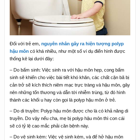
Đối với trẻ em,
nguyên nhân gây ra hiện tượng polyp
hậu môn
có khá nhiều, như một số ví dụ điển hình được
thống kê lại dưới đây:
– Do bẩm sinh: Việc sinh ra với hậu môn hẹp, cong bẩm
sinh sẽ khiến cho việc bài tiết khó khăn, các chất cặn bã bị
cản trở sẽ kích thích niêm mạc trực tràng và hậu môn, gây
nên những tổn thương và dẫn tới nhiễm trùng, từ đó hình
thành các khối u hay còn gọi là polyp hậu môn ở trẻ.
– Do di truyền: Polyp hậu môn được cho là có khả năng di
truyền. Do vậy nếu cha, mẹ bị polyp hậu môn thì con cái
sẽ có tỷ lệ cao mắc phải căn bệnh này.
– Do vệ sinh kém: Việc vệ sinh kém, và để hở hậu môn