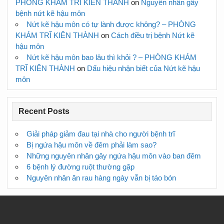
PHÒNG KHÁM TRĨ KIÊN THÀNH
on
Nguyên nhân gây
bệnh nứt kẽ hậu môn
Nứt kẽ hậu môn có tự lành được không? – PHÒNG
KHÁM TRĨ KIÊN THÀNH
on
Cách điều trị bệnh Nứt kẽ
hậu môn
Nứt kẽ hậu môn bao lâu thì khỏi ? – PHÒNG KHÁM
TRĨ KIÊN THÀNH
on
Dấu hiệu nhận biết của Nứt kẽ hậu
môn
Recent Posts
Giải pháp giảm đau tại nhà cho người bệnh trĩ
Bị ngứa hậu môn về đêm phải làm sao?
Những nguyên nhân gây ngứa hậu môn vào ban đêm
6 bệnh lý đường ruột thường gặp
Nguyên nhân ăn rau hàng ngày vẫn bị táo bón