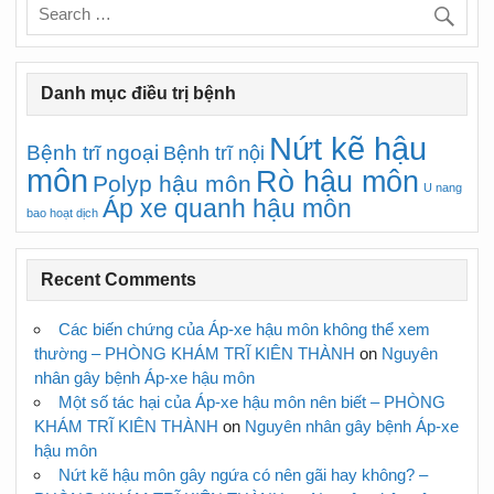
Danh mục điều trị bệnh
Nứt kẽ hậu
Bệnh trĩ ngoại
Bệnh trĩ nội
môn
Rò hậu môn
Polyp hậu môn
U nang
Áp xe quanh hậu môn
bao hoạt dịch
Recent Comments
Các biến chứng của Áp-xe hậu môn không thể xem
thường – PHÒNG KHÁM TRĨ KIÊN THÀNH
on
Nguyên
nhân gây bệnh Áp-xe hậu môn
Một số tác hại của Áp-xe hậu môn nên biết – PHÒNG
KHÁM TRĨ KIÊN THÀNH
on
Nguyên nhân gây bệnh Áp-xe
hậu môn
Nứt kẽ hậu môn gây ngứa có nên gãi hay không? –