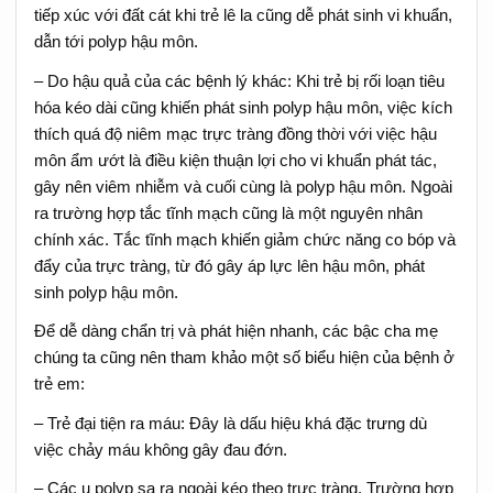
tiếp xúc với đất cát khi trẻ lê la cũng dễ phát sinh vi khuẩn,
dẫn tới polyp hậu môn.
– Do hậu quả của các bệnh lý khác: Khi trẻ bị rối loạn tiêu
hóa kéo dài cũng khiến phát sinh polyp hậu môn, việc kích
thích quá độ niêm mạc trực tràng đồng thời với việc hậu
môn ẩm ướt là điều kiện thuận lợi cho vi khuẩn phát tác,
gây nên viêm nhiễm và cuối cùng là polyp hậu môn. Ngoài
ra trường hợp tắc tĩnh mạch cũng là một nguyên nhân
chính xác. Tắc tĩnh mạch khiến giảm chức năng co bóp và
đẩy của trực tràng, từ đó gây áp lực lên hậu môn, phát
sinh polyp hậu môn.
Để dễ dàng chẩn trị và phát hiện nhanh, các bậc cha mẹ
chúng ta cũng nên tham khảo một số biểu hiện của bệnh ở
trẻ em:
– Trẻ đại tiện ra máu: Đây là dấu hiệu khá đặc trưng dù
việc chảy máu không gây đau đớn.
– Các u polyp sa ra ngoài kéo theo trực tràng. Trường hợp