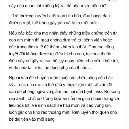
này nếu quan sát không kỹ rất dễ nhầm với bệnh trĩ.
– Trẻ thường xuyên bị rối loạn tiêu hóa, đau bụng, đau
đường ruột, thể trạng gầy yếu và tỏ ra mệt mỏi…
Nếu các bậc cha mẹ nhận thấy những triệu chứng trên từ
con em mình thì mau chóng đưa trẻ tới bệnh viện hoặc
các trung tâm y tế để thăm khám kịp thời. Cha mẹ cũng
tuyệt đối không được tự điều trị cho con, tự mua thuốc…
điều này dễ gây ra các hệ lụy nguy hiểm cho sức khỏe trẻ,
ví dụ như tai biến, tác dụng phụ của thuốc…
Ngoài vấn đề chuyên môn thuộc về chức năng của bác
sỹ… các cha mẹ có thể chú ý thực hiện một số vấn đề
sau để phòng ngừa và giảm tác hại của bệnh như: Bổ sung
rau xanh, chất xơ trong bữa ăn của bé giúp nhuận tràng và
tiêu hóa tốt; Vệ sinh sạch sẽ hậu môn và các vùng kín,
luôn giữ cho khô ráo thoáng mát; Rèn luyện thói quen cho
bé đại tiện vào mỗi sáng.