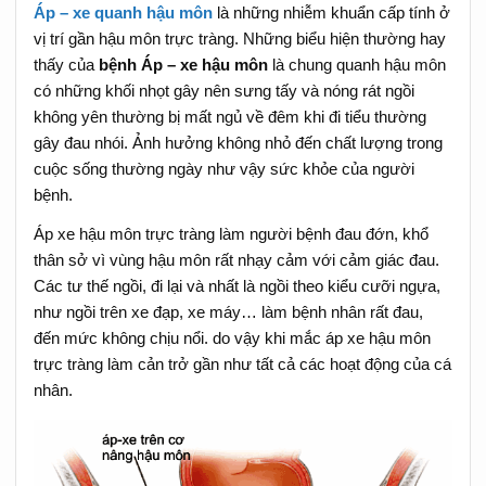
Áp – xe quanh hậu môn
là những nhiễm khuẩn cấp tính ở
vị trí gần hậu môn trực tràng. Những biểu hiện thường hay
thấy của
bệnh Áp – xe hậu môn
là chung quanh hậu môn
có những khối nhọt gây nên sưng tấy và nóng rát ngồi
không yên thường bị mất ngủ về đêm khi đi tiểu thường
gây đau nhói. Ảnh hưởng không nhỏ đến chất lượng trong
cuộc sống thường ngày như vậy sức khỏe của người
bệnh.
Áp xe hậu môn trực tràng làm người bệnh đau đớn, khổ
thân sở vì vùng hậu môn rất nhạy cảm với cảm giác đau.
Các tư thế ngồi, đi lại và nhất là ngồi theo kiểu cưỡi ngựa,
như ngồi trên xe đạp, xe máy… làm bệnh nhân rất đau,
đến mức không chịu nổi. do vậy khi mắc áp xe hậu môn
trực tràng làm cản trở gần như tất cả các hoạt động của cá
nhân.