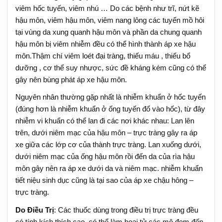
viêm hốc tuyến, viêm nhú … Do các bệnh như trĩ, nứt kẽ
hậu môn, viêm hậu môn, viêm nang lông các tuyến mồ hôi
tại vùng da xung quanh hậu môn và phần da chung quanh
hậu môn bị viêm nhiễm đều có thể hình thành áp xe hậu
môn.Thậm chí viêm loét đại tràng, thiếu máu , thiếu bổ
dưỡng , cơ thể suy nhược, sức đề kháng kém cũng có thể
gây nên bùng phát áp xe hậu môn.
Nguyên nhân thường gặp nhất là nhiễm khuẩn ở hốc tuyến
(đúng hơn là nhiễm khuẩn ở ống tuyến đổ vào hốc), từ đây
nhiễm vi khuẩn có thể lan đi các nơi khác nhau: Lan lên
trên, dưới niêm mạc của hậu môn – trực tràng gây ra áp
xe giữa các lớp cơ của thành trực tràng. Lan xuống dưới,
dưới niêm mạc của ống hậu môn rồi đến da của rìa hậu
môn gây nên ra áp xe dưới da và niêm mạc. nhiễm khuẩn
tiết niệu sinh dục cũng là tại sao của áp xe chậu hông –
trực tràng.
Do Điều Trị
: Các thuốc dùng trong điều trị trực tràng đều
có tính kích thích cao, có thể làm hoại tử các mô đem đến