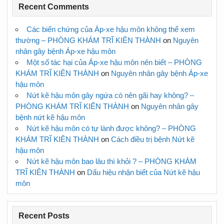
Recent Comments
Các biến chứng của Áp-xe hậu môn không thể xem
thường – PHÒNG KHÁM TRĨ KIÊN THÀNH
on
Nguyên
nhân gây bệnh Áp-xe hậu môn
Một số tác hại của Áp-xe hậu môn nên biết – PHÒNG
KHÁM TRĨ KIÊN THÀNH
on
Nguyên nhân gây bệnh Áp-xe
hậu môn
Nứt kẽ hậu môn gây ngứa có nên gãi hay không? –
PHÒNG KHÁM TRĨ KIÊN THÀNH
on
Nguyên nhân gây
bệnh nứt kẽ hậu môn
Nứt kẽ hậu môn có tự lành được không? – PHÒNG
KHÁM TRĨ KIÊN THÀNH
on
Cách điều trị bệnh Nứt kẽ
hậu môn
Nứt kẽ hậu môn bao lâu thì khỏi ? – PHÒNG KHÁM
TRĨ KIÊN THÀNH
on
Dấu hiệu nhận biết của Nứt kẽ hậu
môn
Recent Posts