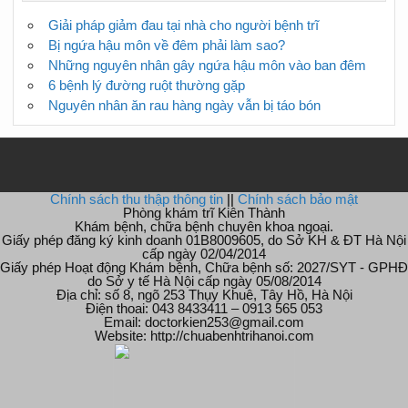
Giải pháp giảm đau tại nhà cho người bệnh trĩ
Bị ngứa hậu môn về đêm phải làm sao?
Những nguyên nhân gây ngứa hậu môn vào ban đêm
6 bệnh lý đường ruột thường gặp
Nguyên nhân ăn rau hàng ngày vẫn bị táo bón
Chính sách thu thập thông tin
||
Chính sách bảo mật
Phòng khám trĩ Kiên Thành
Khám bệnh, chữa bệnh chuyên khoa ngoại.
Giấy phép đăng ký kinh doanh 01B8009605, do Sở KH & ĐT Hà Nội
cấp ngày 02/04/2014
Giấy phép Hoạt động Khám bệnh, Chữa bệnh số: 2027/SYT - GPHĐ
do Sở y tế Hà Nội cấp ngày 05/08/2014
Địa chỉ: số 8, ngõ 253 Thụy Khuê, Tây Hồ, Hà Nội
Điện thoai: 043 8433411 – 0913 565 053
Email: doctorkien253@gmail.com
Website: http://chuabenhtrihanoi.com