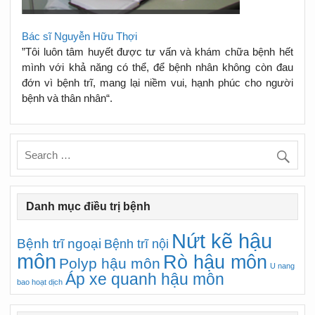
Bác sĩ Nguyễn Hữu Thợi
”Tôi luôn tâm huyết được tư vấn và khám chữa bệnh hết
mình với khả năng có thể, để bệnh nhân không còn đau
đớn vì bệnh trĩ, mang lại niềm vui, hạnh phúc cho người
bệnh và thân nhân“.
Danh mục điều trị bệnh
Nứt kẽ hậu
Bệnh trĩ ngoại
Bệnh trĩ nội
môn
Rò hậu môn
Polyp hậu môn
U nang
Áp xe quanh hậu môn
bao hoạt dịch