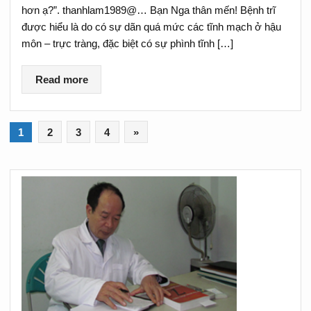
hơn ạ?”. thanhlam1989@… Bạn Nga thân mến! Bệnh trĩ
được hiểu là do có sự dãn quá mức các tĩnh mạch ở hậu
môn – trực tràng, đặc biệt có sự phình tĩnh […]
Read more
1
2
3
4
»